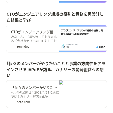
ます。 （記事タイトルは某有名本
からのオマージュです笑）
CTOがエンジニアリング組織の役割と責務を再設計し
た結果と学び
CTOがエンジニアリング組織の役割と責務を再設計した結果と学び
みなさん、ご無沙汰しております。
株式会社カナリーのCTOをしてお
りますどらです。暑い日が続きます
zenn.dev
が🌞 みなさんいかがお過ごしでし
ょうか。
｢個々のメンバーがやりたいことと事業の方向性をアラ
インさせる｣VPoEが語る、カナリーの開発組織への想
い
「個々のメンバーがやりたいことと事業の方向性をアラインさせる」VPoEが語る、カナリーの開発組織への想い｜株式会社カナリー
※元々の公開日：2023/4/24 こんに
ちは！カナリー 経営企画室
HR&amp;Culture統括 / 採用責任者
note.com
の眞砂です。 カナリーは、【もっ
といい「当たり前」をつくる】を
ミッションとしているスタートア