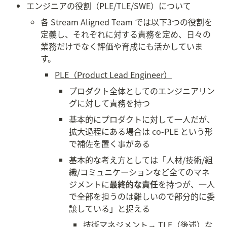
エンジニアの役割（PLE/TLE/SWE）について
各 Stream Aligned Team では以下3つの役割を
定義し、それぞれに対する責務を定め、日々の
業務だけでなく評価や育成にも活かしていま
す。
PLE（Product Lead Engineer）
プロダクト全体としてのエンジニアリン
グに対して責務を持つ
基本的にプロダクトに対して一人だが、
拡大過程にある場合は co-PLE という形
で補佐を置く事がある
基本的な考え方としては「人材/技術/組
織/コミュニケーションなど全てのマネ
ジメントに
最終的な責任
を持つが、一人
で全部を担うのは難しいので部分的に委
譲している」と捉える
技術マネジメント→ TLE（後述）な