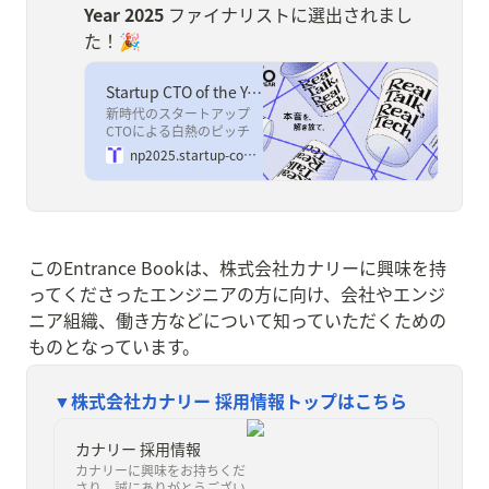
Year 2025
 ファイナリストに選出されまし
た！🎉
Startup CTO of the Year 2025｜次世代スタートアップCTOによるピッチコンテスト
新時代のスタートアップ
CTOによる白熱のピッチ
コンテスト「Startup CTO
np2025.startup-coy.com
of the Year powered by
Amazon Web
Services」。ここから、新
たな挑戦の物語がはじま
る。
このEntrance Bookは、株式会社カナリーに興味を持
ってくださったエンジニアの方に向け、会社やエンジ
ニア組織、働き方などについて知っていただくための
ものとなっています。
▼株式会社カナリー 採用情報トップはこちら
カナリー 採用情報
カナリーに興味をお持ちくだ
さり、誠にありがとうござい