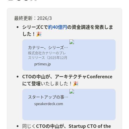
最終更新：2026/3
シリーズCで
約40億円
の資金調達を発表しま
した！🎉
カナリー、シリーズCで約40億円の資金調達を実施。”Vertical AI”への進化を加速
株式会社カナリーのプレ
スリリース（2025年12月
5日 10時00分）カナリ
prtimes.jp
ー、シリーズCで約40億円
の資金調達を実
CTOの中山が、アーキテクチャConference
施。”Vertical AI”への進化
を加速
にて登壇
いたしました！🎉
スタートアップの事業成長を支えるアーキテクチャとエンジニアリング
speakerdeck.com
同じく
CTOの中山が、Startup CTO of the 