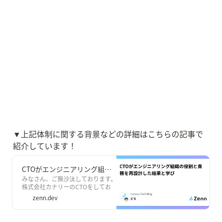
▼上記体制に関する背景などの詳細はこちらの記事で
紹介しています！
CTOがエンジニアリング組織の役割と責務を再設計した結果と学び
みなさん、ご無沙汰しております。
株式会社カナリーのCTOをしてお
りますどらです。暑い日が続きます
zenn.dev
が🌞 みなさんいかがお過ごしでし
ょうか。