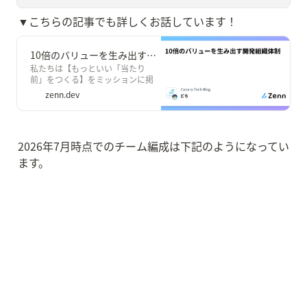
▼こちらの記事でも詳しくお話しています！
10倍のバリューを生み出す開発組織体制
私たちは【もっといい「当たり
前」をつくる】をミッションに掲
げ、「Canary」という BtoC の部
zenn.dev
屋探しポータル（アプリ/Web）や
「Canary Cloud」という BtoB
SaaS（不動産の仲介会社様向けの
顧客管理システム）などの開発・
2026年7月時点でのチーム編成は下記のようになってい
運用を行っています。
ます。