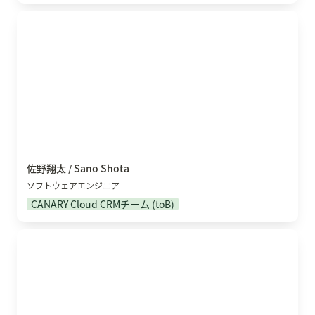
佐野翔太 / Sano Shota
佐野翔太 / Sano Shota
ソフトウェアエンジニア
CANARY Cloud CRMチーム (toB)
岡山 叶太 / Okayama Kanata