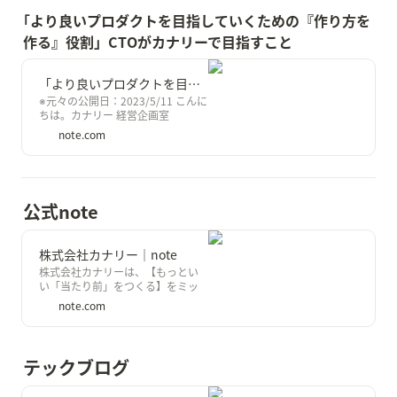
ップです。 日々の暮らしには、不
｢より良いプロダクトを目指していくための『作り方を
便・非効率がありながらも、過去
作る』役割」CTOがカナリーで目指すこと
の延長で「当たり前」と受け入れ
てしまっていることが溢れています
が、我々は、デジタルの力でこの
「より良いプロダクトを目指していくための『作り方を作る』役割」 CTOがカナリーで目指すこと｜株式会社カナリー
「当たり前」をアップデートし、
もっといい未来をつくっていくこと
※元々の公開日：2023/5/11 こんに
を目指しています。 カナリーのミ
ちは。カナリー 経営企画室
ッション 今回は、カナリーの開発
HR&amp;Culture統括 / 採用責任者
note.com
本部長 / VPoEを務めている高山綾
の眞砂です。 カナリーは、【もっ
太さんへのインタビューを実施し
といい「当たり前」をつくる】を
ました！ 0. 簡単な自己
ミッションとしているスタートア
ップです。 日々の暮らしには、不
便・非効率がありながらも、過去
公式note
の延長で「当たり前」と受け入れ
てしまっていることが溢れています
が、我々は、デジタルの力でこの
株式会社カナリー｜note
「当たり前」をアップデートし、
もっといい未来をつくっていくこと
株式会社カナリーは、【もっとい
を目指しています。 カナリーのミ
い「当たり前」をつくる】をミッ
ッション 今回は、2023年1月に入
ションに掲げ、 ・不動産テック事
note.com
社したカナリー CTOの中山太雅さ
業：toC 不動産マーケットプレイス
んへのインタビューを実施しまし
「カナリー」 / toB 不動産仲介業者
た！ 0. 簡単な自己紹介
向けSaaS「カナリークラウド」の
開発/運用 ・DXソリューションズ事
テックブログ
業 を展開しているスタートアップ
です。