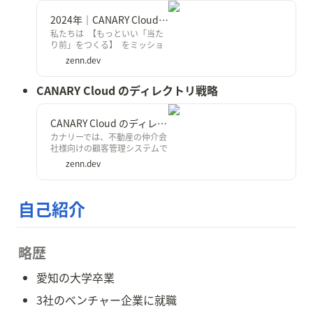
2024年｜CANARY Cloud Web の技術スタック
私たちは 【もっといい「当た
り前」をつくる】 をミッショ
ンに掲げている不動産テックカ
zenn.dev
ンパニーです。弊社では、現在
下記のプロダクトを運用してい
CANARY Cloud のディレクトリ戦略
ます。
CANARY Cloud のディレクトリ戦略
カナリーでは、不動産の仲介会
社様向けの顧客管理システムで
あるCANARY Cloudの開発と運
zenn.dev
用をしています！ 今回は、
CANARY Cloud で抱えていたデ
ィレクトリ構成の課題と改善方
自己紹介
針について紹介したいと思いま
す！
略歴
愛知の大学卒業
3社のベンチャー企業に就職