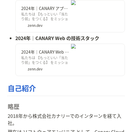
2024年｜CANARY アプリの技術スタック
私たちは 【もっといい「当た
り前」をつくる】 をミッショ
ンに掲げている不動産テックカ
zenn.dev
ンパニーです。弊社では、現在
下記のプロダクトを運用してい
2024年｜CANARY Web の技術スタック
ます。
2024年｜CANARY Web の技術スタック
私たちは 【もっといい「当た
り前」をつくる】 をミッショ
ンに掲げている不動産テックカ
zenn.dev
ンパニーです。弊社では、現在
下記のプロダクトを運用してい
ます。
自己紹介
略歴
2018年から株式会社カナリーでのインターンを経て入
社。
現在は ソフトウェアエンジニア として、Canary Cloud 