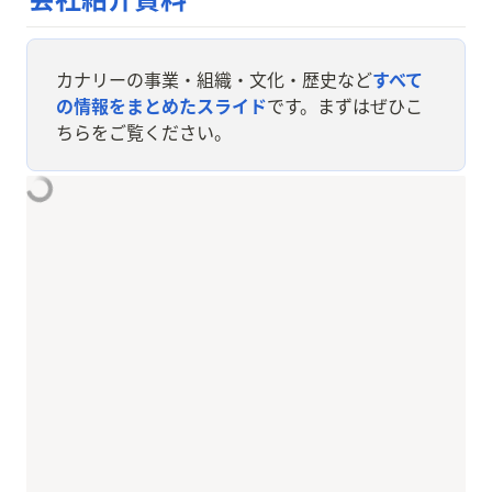
につながる問いに対してリサーチ
を行う取り組みです。 私たちは、
ユーザーの声をプロダクトづくり
に反映していくことができなけれ
カナリーの事業・組織・文化・歴史など
すべて
ば、本当の意味で求められるtoCプ
ロダクトをつくることは難しいだろ
の情報をまとめたスライド
です。まずはぜひこ
うと考えています。そのために、事
ちらをご覧ください。
業の根幹的な意思決定から、ユー
ザーの声を活用できるようにして
いく仕組みがリサーチスプリント
です。