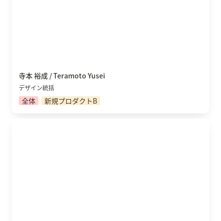
寺本 裕成 / Teramoto Yusei
デザイン統括
全体
新規プロダクトB
荻野 ありな / Ogino Arina