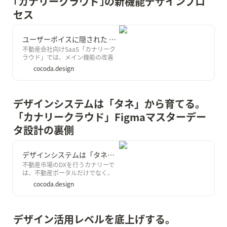
｢カナリークラウド｣の新機能デザインプロ
セス
ユーザーボイスに隠された “本当の要求” を見つけ出す。「カナリークラウド」の新機能デザインプロセス｜Cocoda
不動産会社向けSaaS「カナリーク
ラウド」では、メイン機能の改善
だけでなく、ユーザーボイスを丁
cocoda.design
寧に拾い上げ、新しい価値を生む機
能開発を行っています。その一つと
して先日ホーム画面を新設、およ
び「要対応タスクの管理機能」の
デザインシステムは「タネ」から育てる。

リリースを行いました。 サービス
の構造から理想的な体験を考え、
「カナリークラウド」Figmaマスターデー
お客様の要望を解釈して、ミニマム
タ設計の裏側
に新機能リリースをしていく流れを
まとめます。
デザインシステムは「タネ」から育てる。「カナリークラウド」Figmaマスターデータ設計の裏側｜Cocoda
不動産市場のDXを行うカナリーで
は、不動産ポータルだけでなく、
不動産事業者向けにカナリークラ
cocoda.design
ウドというSaaSも運営していま
す。そんなカナリークラウドで、自
分が入社後はじめに取り組んだの
が、カナリークラウドのデザイン
デザイン活用レベルを底上げする。

システムにつながる、Figmaのマス