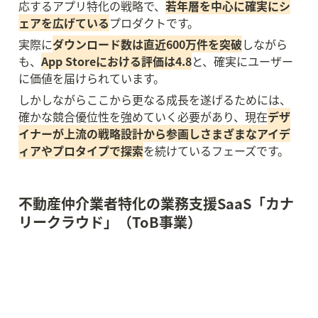
応するアプリ特化の戦略で、
若年層を中心に確実にシ
ェアを広げている
プロダクトです。
実際に
ダウンロード数は直近600万件を突破
しながら
も、
App Storeにおける評価は4.8
と、確実にユーザー
に価値を届けられています。
しかしながらここから更なる成長を遂げるためには、
確かな競合優位性を強めていく必要があり、現在
デザ
イナーが上流の戦略設計から参画しさまざまなアイデ
ィアやプロタイプで探索
を続けているフェーズです。
不動産仲介業者特化の業務支援SaaS「カナ
リークラウド」（ToB事業）