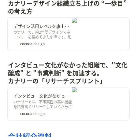
ターデータ設計でした。 リリース
カナリーデザイン組織立ち上げの “一歩目” 
されてから約2年ほどで、すでに多
の考え方
くのお客さまにご利用いただいて
いる急成長プロダクト「カナリー
クラウド」において、今後の運用を
デザイン活用レベルを底上げする。カナリーデザイン組織立ち上げの “一歩目” の考え方｜Cocoda
見据えたデザイン負債の解消がで
きるように、デザインデータの整
カナリーで、約2年間デザインマネ
備に取り組みました。今回はグロ
ージャーを務めてきた小澤です。私
ースフェーズのサービスにおける、
は、2023年6月に会社で初めてのデ
cocoda.design
デザイン負債解消の取り組みをま
ザインマネージャーとして入社し、
とめてみます。
デザイン組織の立ち上げを開始し
ました。本事例の公開と時を同じ
くして、2025年3月に、小澤から後
インタビュー文化がなかった組織で、"文化
任の寺本へとデザイン組織のマネジ
メントの役割が引き継がれ、さら
醸成" と "事業判断" を加速する。

に拡大に向けて進んでいます。 こ
カナリーの「リサーチスプリント」
れまでの約2年間で、カナリーのデ
ザイン活用レベルを高めるため
に、たくさんの試行錯誤をしてき
インタビュー文化がなかった組織で、"文化醸成" と "事業判断" を加速する。カナリーの「リサーチスプリント」｜Cocoda
ました。もちろん、失敗も多くあ
ります。最初のデザインマネージャ
カナリーでは、不確実性の高い機能
ーとして行ってきた地道な取り組み
を精度高くリリースしていくために
の連続を、できるだけリアルにシ
「リサーチスプリント」という探
cocoda.design
ェアしていきたいと思います。
索サイクルを回しています。これ
は、何か具体的な施策案があって行
うリサーチではなく、そもそも事
業として何をすべきか？を判断しや
会社紹介資料
すくするために、1週間で事業判断