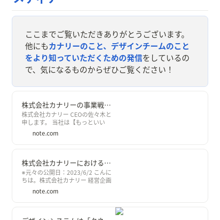
ここまでご覧いただきありがとうございます。
他にも
カナリーのこと、デザインチームのこと
をより知っていただくための発信
をしているの
で、気になるものからぜひご覧ください！
株式会社カナリーの事業戦略：これまでとここから｜株式会社カナリー
株式会社カナリー CEOの佐々木と
申します。 当社は【もっといい
「当たり前」をつくる】をミッシ
note.com
ョンに掲げるスタートアップ企業
です。 日々の暮らしには、不便・
非効率がありながらも、過去の延
長で「当たり前」と受け入れてし
株式会社カナリーにおけるデザインのこれから：デザイン統括 小澤の入社に寄せて｜株式会社カナリー
まっていることが溢れています。
※元々の公開日：2023/6/2 こんに
我々はデジタルの力を活用しなが
ちは。株式会社カナリー 経営企画
ら、この「当たり前」をアップデ
室 HR&amp;Culture統括 / 採用責
note.com
ートし、もっといい未来をつくって
任者の眞砂です。 カナリーは、
いくことを目指しています。 カナ
【もっといい「当たり前」をつく
リーのミッション 今回は、当社が
る】をミッションとしているスタ
行っている事業の全体像についてお
ートアップです。 日々の暮らしに