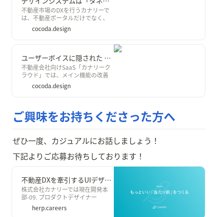
デザインシステムは「タネ」から育てる。「カナリークラウド」Figmaマスターデータ設計の裏側｜Cocoda
話します。 株式会社カナリーが対
は、不便・非効率がありながら
不動産市場のDXを行うカナリーで
象としている事業領域 当社は、不
も、過去の延長で「当たり前」と
は、不動産ポータルだけでなく、
便・非効率がまだまだ多く溢れて
受け入れてしまっていることが溢れ
不動産事業者向けにカナリークラ
いる不動産領域を軸に事業を展開
cocoda.design
ていますが、我々は、デジタルの
ウドというSaaSも運営していま
しております。 不動産業界
力でこの「当たり前」をアップデ
す。そんなカナリークラウドで、自
ートし、もっといい未来をつくって
分が入社後はじめに取り組んだの
いくことを目指しています。 カナ
が、カナリークラウドのデザイン
ユーザーボイスに隠された “本当の要求” を見つけ出す。「カナリークラウド」の新機能デザインプロセス｜Cocoda
リーのミッション 今回は、カナリ
システムにつながる、Figmaのマス
不動産会社向けSaaS「カナリーク
ーでの1年弱の副業期間を経てデザ
ターデータ設計でした。 リリース
ラウド」では、メイン機能の改善
イン統括ポジションで正社員とし
されてから約2年ほどで、すでに多
だけでなく、ユーザーボイスを丁
てのジョインが決まったデザイナ
cocoda.design
くのお客さまにご利用いただいて
寧に拾い上げ、新しい価値を生む機
ー小澤
いる急成長プロダクト「カナリー
能開発を行っています。その一つと
クラウド」において、今後の運用を
して先日ホーム画面を新設、およ
見据えたデザイン負債の解消がで
ご興味をお持ちくださった方へ
び「要対応タスクの管理機能」の
きるように、デザインデータの整
リリースを行いました。 サービス
備に取り組みました。今回はグロ
の構造から理想的な体験を考え、
ースフェーズのサービスにおける、
お客様の要望を解釈して、ミニマム
ぜひ一度、カジュアルにお話しましょう！
デザイン負債解消の取り組みをま
に新機能リリースをしていく流れを
とめてみます。
まとめます。
下記よりご応募お待ちしております！
不動産DXを牽引するUIデザイナー募集！ - 株式会社カナリー
株式会社カナリーでは現在開発本
部-09. プロダクトデザイナー
(UI/UX)を募集しています。
herp.careers