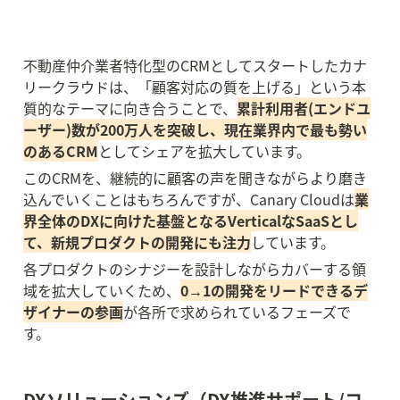
不動産仲介業者特化型のCRMとしてスタートしたカナ
リークラウドは、「顧客対応の質を上げる」という本
質的なテーマに向き合うことで、
累計利用者(エンドユ
ーザー)数が200万人を突破し、現在業界内で最も勢い
のあるCRM
としてシェアを拡大しています。
このCRMを、継続的に顧客の声を聞きながらより磨き
込んでいくことはもちろんですが、Canary Cloudは
業
界全体のDXに向けた基盤となるVerticalなSaaSとし
て、新規プロダクトの開発にも注力
しています。
各プロダクトのシナジーを設計しながらカバーする領
域を拡大していくため、
0→1の開発をリードできるデ
ザイナーの参画
が各所で求められているフェーズで
す。
DXソリューションズ（DX推進サポート/コ