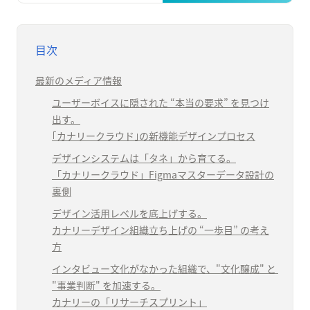
目次
最新のメディア情報
ユーザーボイスに隠された “本当の要求” を見つけ
出す。

｢カナリークラウド｣の新機能デザインプロセス
デザインシステムは「タネ」から育てる。

「カナリークラウド」Figmaマスターデータ設計の
裏側
デザイン活用レベルを底上げする。

カナリーデザイン組織立ち上げの “一歩目” の考え
方
インタビュー文化がなかった組織で、"文化醸成" と 
"事業判断" を加速する。

カナリーの「リサーチスプリント」