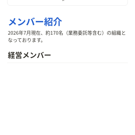
く。 そんなリーダーたちのインサ
イドストーリーをご紹介。
◇ 住まいは、私たちにと
って必要不可欠なピースであり、生
メンバー紹介
活の拠点。人生のいくつかのタイ
ミングで、お部屋探しを経験した
ことがある方も多いのではないで
2026年7月現在、約170名（業務委託等含む）の組織と
しょうか。 「もっといい『当たり
なっております。
前』をつくる」というミッション
のもと、不動産という巨大な業界
に新たな風を起こしている「株式
経営メンバー
会社カナリー」。 デジタル技術を
武器に、これまでのお部屋探しや
不動産仲介における不便・非効率
を抽出・解消し、新たなスタンダ
ードを次々に生み出しているスタ
ートアップ