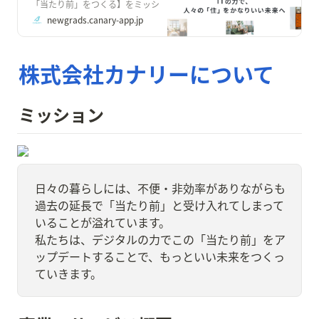
「当たり前」をつくる】をミッシ
ョンに、住まい × ITの力で社会を
newgrads.canary-app.jp
より良くすることを目指すスター
トアップです。 いわゆる「不動産
テック」の領域で社会の「住」に
関する課題を解決し、より良い部
株式会社カナリーについて
屋探し体験の実現を目指します。
ミッション
日々の暮らしには、不便・非効率がありながらも
過去の延長で「当たり前」と受け入れてしまって
いることが溢れています。

私たちは、デジタルの力でこの「当たり前」をア
ップデートすることで、もっといい未来をつくっ
ていきます。