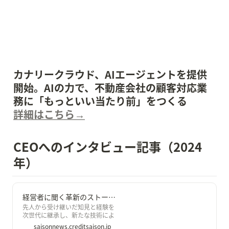
カナリークラウド、AIエージェントを提供
開始。AIの力で、不動産会社の顧客対応業
詳細はこちら→
CEOへのインタビュー記事（2024
年）
経営者に聞く革新のストーリー～vol.2～｜SAISON NEWS
先人から受け継いだ知見と経験を
次世代に継承し、新たな技術によ
り、さらなる革新へとつなげてい
saisonnews.creditsaison.jp