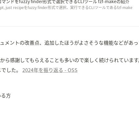
応]コマンドをfuzzy finder形式で選択できるCLIツール fzf-makeの紹介
 script, just recipeをfuzzy finder形式で選択、実行できるCLIツールであるfzf-make
ュメントの改善点、追加したほうがよさそうな機能などがあっ
から感謝してもらえることも多いので楽しく続けられています
じでした。 
2024年を振り返る - OSS
いる方