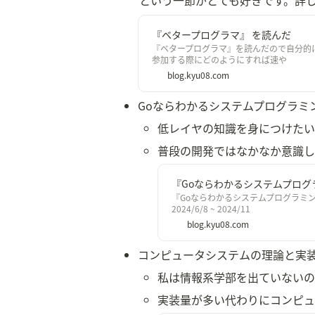
という一節がとても好きです。詳
『ベタープログラマ』 を読んだ
『ベタープログラマ』を読んだので自分的に
参加する際にどのようにすれば速や
blog.kyu08.com
Goならわかるシステムプログラミ
低レイヤの知識を身につけたい
普段の開発ではなかなか意識し
『Goならわかるシステムプログ
『Goならわかるシステムプログラミ
2024/6/8 ~ 2024/11
blog.kyu08.com
コンピュータシステムの理論と実
私は情報系学部を出ていないの
実装量が多い代わりにコンピュ