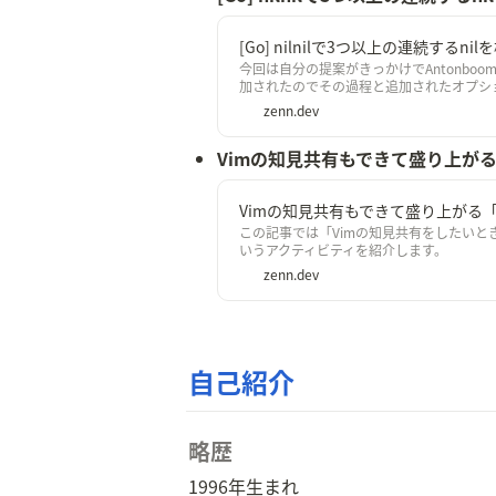
[Go] nilnilで3つ以上の連続する
今回は自分の提案がきっかけでAntonboom/
加されたのでその過程と追加されたオプシ
zenn.dev
Vimの知見共有もできて盛り上が
Vimの知見共有もできて盛り上がる
この記事では「Vimの知見共有をしたいとき
いうアクティビティを紹介します。
zenn.dev
自己紹介
略歴
1996年生まれ