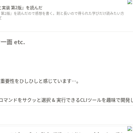
実装 第2版』を読んだ
 第2版』を読んだので感想を書く。割と長いので得られた学びだけ読みたい方
て
 etc.
の重要性をひしひしと感じています…。
justなどのコマンドをサクッと選択 & 実行できるCLIツールを趣味で開