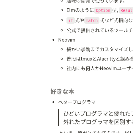
趣味の開発
で使っています。
Elmのように
型, 
Option
Resul
式や
式など式指向な
if
match
公式で提供されているツールチ
Neovim
細かい挙動までカスタマイズし
普段はtmuxとAlacritty
社内にも何人かNeovimユ
好きな本
ベタープログラマ
ひどいプログラマと優れた
外れたプログラマを区別す