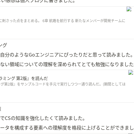
しい感想は個人ブログに書きました。
刺さった点をまとめる。 6章 航路を航行する 新たなメンバーが開発チームに
ング
自分のようなGoエンジニアにぴったりだと思って読みました
ない領域についての理解を深められてとても勉強になりました
ラミング 第2版』を読んだ
ング第2版』をサンプルコードを手元で実行しつつ一通り読んだ。(期間としては
装
でCSの知識を強化したくて読みました。
ータを構成する要素への理解度を格段に上げることができまし