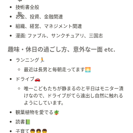
技術書全般
お金、投資、金融関連
組織、経営、マネジメント関連
漫画: ファブル、サンクチュアリ、三国志
趣味・休日の過ごし方、意外な一面 etc.
ランニング🏃
最近は長男と毎朝走ってます🌅
ドライブ🚗
唯一こどもたちが静まるのと平日はモニター漬
けなので、ドライブがてら遠出し自然に触れる
ようにしています。
観葉植物を愛でる🪴
読書📗
子育て👦👧👦