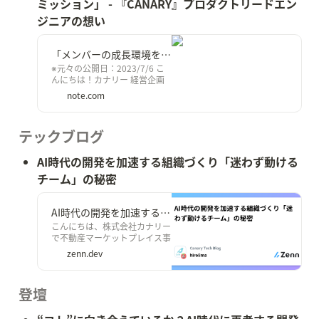
ミッション」 - 『CANARY』プロダクトリードエン
ジニアの想い
「メンバーの成長環境を提供することも僕の大事なミッション」 - 『CANARY』プロダクトリードエンジニアの想い｜株式会社カナリー
※元々の公開日：2023/7/6 こ
んにちは！カナリー 経営企画
室 HR&amp;Culture統括 / 採用
note.com
責任者の眞砂です。 カナリー
は、【もっといい「当たり前」
をつくる】をミッションとして
テックブログ
いるスタートアップです。
日々の暮らしには、不便・非効
率がありながらも、過去の延長
AI時代の開発を加速する組織づくり「迷わず動ける
で「当たり前」と受け入れてし
チーム」の秘密
まっていることが溢れています
が、我々は、デジタルの力でこ
の「当たり前」をアップデート
AI時代の開発を加速する組織づくり「迷わず動けるチーム」の秘密
し、もっといい未来をつくって
こんにちは、株式会社カナリー
いくことを目指しています。
で不動産マーケットプレイス事
カナリーのミッション 今回
業「CANARY」の
は、カナリーに2023年6月にジ
zenn.dev
PLE（Product Lead
ョインしたシニアソフトウェア
Engineer）をしております
エンジニアの増田浩之さんへの
hiro8ma です。
インタビューを実施しました！
登壇